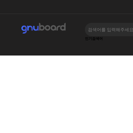
인기검색어
‹
›