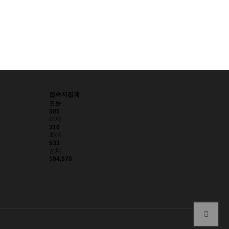
접속자집계
오늘
305
어제
310
최대
533
전체
104,970